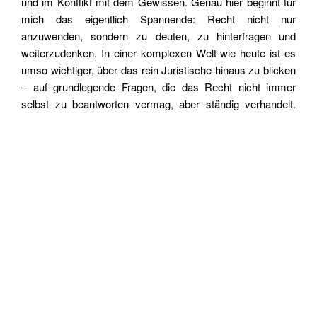
und im Konflikt mit dem Gewissen. Genau hier beginnt für
mich das eigentlich Spannende: Recht nicht nur
anzuwenden, sondern zu deuten, zu hinterfragen und
weiterzudenken.
In einer komplexen Welt wie heute ist es
umso wichtiger, über das rein Juristische hinaus zu blicken
– auf grundlegende Fragen, die das Recht nicht immer
selbst zu beantworten vermag, aber ständig verhandelt.
Und genau in diesem Spannungsfeld liegt für mich die
intellektuelle Tiefe und gesellschaftliche Relevanz meiner
Forschung.
© Hochschule Campus Wien – Schedl/Possard
Aktuelle Lehr- und Forschungsgebiete:
Rechtsphilosophie
und
Rechtsethik
(Schwerpunkte:
Grundlegende ethische Fragen des Rechts, Legitimität und
Moral)