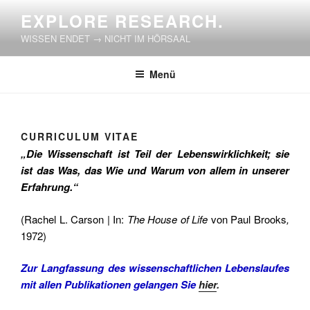
Zum
EXPLORE RESEARCH.
Inhalt
WISSEN ENDET → NICHT IM HÖRSAAL
springen
Menü
CURRICULUM VITAE
„Die Wissenschaft ist Teil der Lebenswirklichkeit; sie
ist das Was, das Wie und Warum von allem in unserer
Erfahrung.“
(Rachel L. Carson | In:
The House of Life
von Paul Brooks
,
1972)
Zur Langfassung des wissenschaftlichen Lebenslaufes
mit allen Publikationen gelangen Sie
hier
.