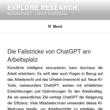
Zum
EXPLORE RESEARCH.
Inhalt
WISSEN ENDET → NICHT IM HÖRSAAL
springen
Menü
VERÖFFENTLICHT
Die Fallstricke von ChatGPT am
AM
Arbeitsplatz
Künstliche Intelligenz einzusetzen, kann durchaus die
Arbeit erleichtern. Es wirft aber auch Fragen in Bezug auf
das Arbeitsrecht und das Urheber:innenrecht auf. Neue KI-
Tools, insbesondere ChatGPT, werben mit erheblichen
Erleichterungen und Optimierungen für den Arbeitsalltag.
Als ein wesentliches Ziel verfolgt ChatGPT die Steigerung
der Effizienz. Viele Mitarbeiter:innen verwenden dieses KI-
Werkzeug bereits, um Arbeitsschritte zu erledigen, die