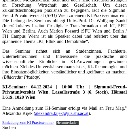
an Forschung, Wirtschaft und Gesellschaft. Um diesen
Zukunftstechnologien praxisnah zu begegnen, lädt die Sigmund-
Freud-Privatuniversität (SFU) Wien zu einem KI-Praxisseminar ein.
Die Leitung des Seminars obliegt Univ.-Prof. Dr. Wolfgang Zankl
(Interfakultäres Institut für digitale Transformation und KI, SFU
Wien und Berlin). Auch Marlon Possard (SFU Wien und Berlin /
FH Campus Wien) ist als Speaker dabei und referiert über das
spannende Thema „KI, Ethik und Demokratie“.
Das Seminar richtet sich an Student:innen, Fachleute,
Unternehmer:innen und Interessierte, die praktische und
wissenschaftliche Einblicke in KI-Anwendungen gewinnen
möchten. Ziel des Universitätsseminares ist es, KI-Technologien und
ihre Einsatzmöglichkeiten verständlicher und greifbarer zu machen.
(Bildcredit: Pixabay)
KI-Seminar: 04.12.2024 | 16:00 Uhr | Sigmund-Freud-
Privatuniversität Wien, Lassallestraße 3 (6. Stock), Hörsaal
L619, 1020 Wien
a
Eine Anmeldung zum KI-Seminar erfolgt via Mail an Frau Mag.
Alexandra Kijek (
alexandra.kijek@jus.sfu.ac.at
).
Einladung zum KI-Praxisseminar
Herunterladen
Suchen