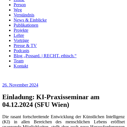
Person
Weg
Verständnis
News & Einblicke
Publikationen
Projekte
Lehre
Vorträge
Presse & TV
Podcasts
Blog „Possard. | RECHT. ethisch.“
Team
Kontakt
Veröffentlicht
26. November 2024
am
Einladung: KI-Praxisseminar am
04.12.2024 (SFU Wien)
Die rasant fortschreitende Entwicklung der Künstlichen Intelligenz
(KI) in allen Bereichen des menschlichen Lebens eröffnet
spannende Möglichkeiten, stellt aber auch neue Herausforderungen