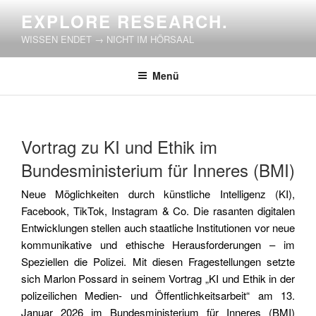
Zum
EXPLORE RESEARCH.
Inhalt
WISSEN ENDET → NICHT IM HÖRSAAL
springen
Menü
VERÖFFENTLICHT
Vortrag zu KI und Ethik im
AM
Bundesministerium für Inneres (BMI)
Neue Möglichkeiten durch künstliche Intelligenz (KI),
Facebook, TikTok, Instagram & Co. Die rasanten digitalen
Entwicklungen stellen auch staatliche Institutionen vor neue
kommunikative und ethische Herausforderungen – im
Speziellen die Polizei. Mit diesen Fragestellungen setzte
sich Marlon Possard in seinem Vortrag „KI und Ethik in der
polizeilichen Medien- und Öffentlichkeitsarbeit“ am 13.
Januar 2026 im Bundesministerium für Inneres (BMI)