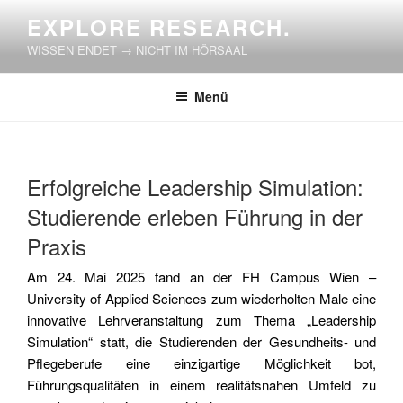
Zum
EXPLORE RESEARCH.
Inhalt
WISSEN ENDET → NICHT IM HÖRSAAL
springen
Menü
VERÖFFENTLICHT
Erfolgreiche Leadership Simulation:
AM
Studierende erleben Führung in der
Praxis
Am 24. Mai 2025 fand an der FH Campus Wien –
University of Applied Sciences zum wiederholten Male eine
innovative Lehrveranstaltung zum Thema „Leadership
Simulation“ statt, die Studierenden der Gesundheits- und
Pflegeberufe eine einzigartige Möglichkeit bot,
Führungsqualitäten in einem realitätsnahen Umfeld zu